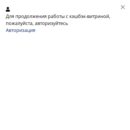
×
АВТОРИЗАЦИЯ
Для продолжения работы с кэшбэк-витриной,
пожалуйста, авторизуйтесь
Авторизация
Ссылка устарела
Вас долго не было на сайте, поэтому в
целях безопасности мы разлогинили
вас.
Если вы хотите войти в свой аккаунт,
пожалуйста, авторизуйтесь.